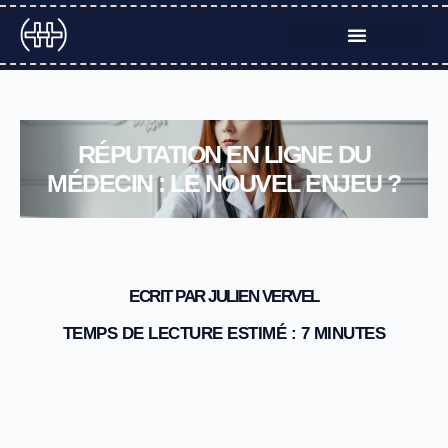
Aller
au
contenu
RÉPUTATION EN LIGNE DU
MÉDECIN : LE NOUVEL ENJEU ?
ECRIT PAR JULIEN VERVEL
TEMPS DE LECTURE ESTIMÉ : 7 MINUTES